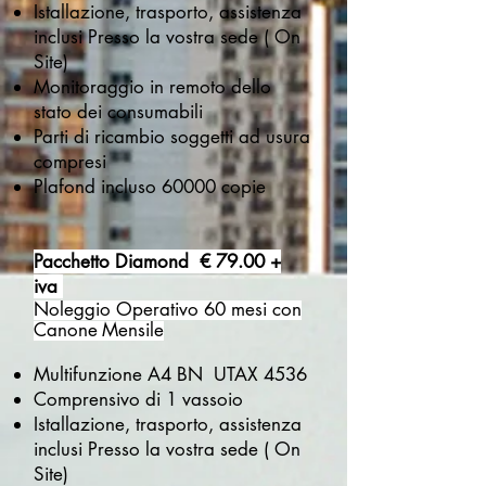
Istallazione, trasporto, assistenza
inclusi Presso la vostra sede ( On
Site)
Monitoraggio in remoto dello
stato dei consumabili
Parti di ricambio soggetti ad usura
compresi
Plafond incluso 60000 copie
Pacchetto Diamond € 79.00 +
iva
Noleggio Opera
tivo 60 mesi con
Canone
Mensile
Multifunzione A4 BN UTAX 4536
Comprensivo di 1 vassoio
Istallazione, trasporto, assistenza
inclusi Presso la vostra sede ( On
Site)