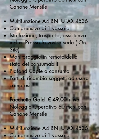
Canone Mensile
Multifunzione A4 BN UTAX 4536
Comprensivo di 1 vassoio
Istallazione, trasporto, assistenza
inclusi Presso la vostra sede ( On
Site)
Monitoraggio in remoto dello
stato dei consumabili
Plafond Copie a consumo
Parti di ricambio soggetti ad usura
compresi
Pacchetto Gold € 49.00 + iva
Noleggio Operativo 60 mesi con
Canone Mensile
Multifunzione A4 BN UTAX 4536
Comprensivo di 1 vassoio