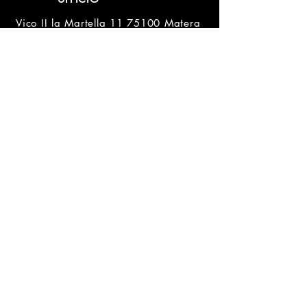
Vico II la Martella 11 75100 Matera
mail:
commerciale@iprinter.it
assistenza@iprinter.it
iprintersrl@pec.it
info tel:
+39 0835 236207
+39 340 0617169
LAVORA CON NOI
CHI SIAMO
ASSISTENZA
iprinter srl
Sede Legale: Vico II La Martella, 11 -