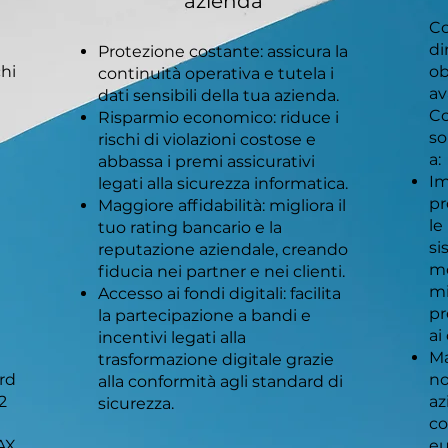
azienda
Co
di
Protezione costante: assicura la
chi
ob
continuità operativa e tutela i
av
dati sensibili della tua azienda.
Co
Risparmio economico: riduce i
so
rischi di violazioni costose e
a:
abbassa i premi assicurativi
Im
legati alla sicurezza informatica.
pr
Maggiore affidabilità: migliora il
le
tuo rating bancario e la
si
reputazione aziendale, creando
mo
fiducia nei partner e nei clienti.
mi
Accesso ai fondi digitali: facilita
pr
la partecipazione a bandi e
ai
incentivi legati alla
Ma
trasformazione digitale grazie
ard
no
alla conformità agli standard di
2
az
sicurezza.
co
AX.
eu