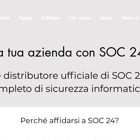
ome
Apple
Software
Chi siamo
About
Menu a 
la tua azienda con SOC 2
è distributore ufficiale di SOC 
ompleto di sicurezza informati
Perché affidarsi a SOC 24?