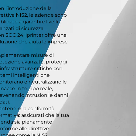
n l’introduzione della
rettiva NIS2, le aziende sono
bligate a garantire livelli
anzati di sicurezza.
n SOC 24, iprinter offre una
luzione che aiuta le imprese
plementare misure di
otezione avanzate: proteggi
 infrastrutture critiche con
stemi intelligenti che
nitorano e neutralizzano le
nacce in tempo reale,
evenendo intrusioni e danni
 dati.
ntenere la conformità
rmativa: assicurati che la tua
ienda sia pienamente
nforme alle direttive
ropee come la NIS2,