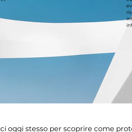
ev
ri
in
in
ci oggi stesso per scoprire come prot