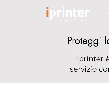
H
Proteggi 
iprinter 
servizio c