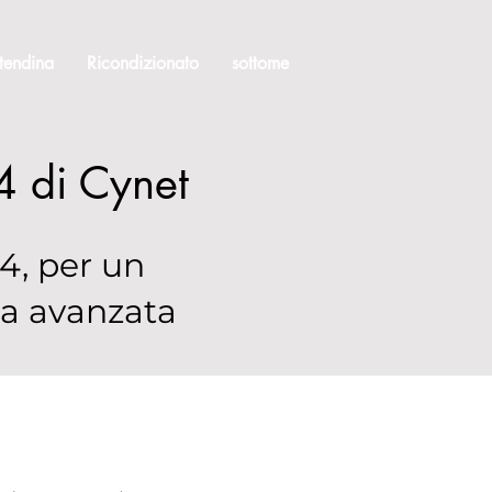
tendina
Ricondizionato
sottome
4 di Cynet
24, per un
ca avanzata