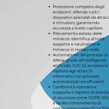
Protezione completa degli
endpoint: difende tutti i
dispositivi aziendali da attac
e intrusioni, garantendo
sicurezza a livello capillare.
Rilevamento esteso delle
minacce: identifica attività
sospette e neutralizza le
minacce in tempo reale.
Automazione dei processi di
difesa: grazie all'intelligenza
artificiale, SOC 24 accelera la
risposta agli attacchi
informatici con processi
automatizzati ed efficienti.
Conformità normativa:
supporta il rispetto di stand
di sicurezza come GDPR, NIS
e facilita l'ottenimento di
certificazioni come ISO e TIS