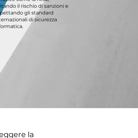
itando il rischio di sanzioni e
spettando gli standard
ternazionali di sicurezza
formatica.
eggere la