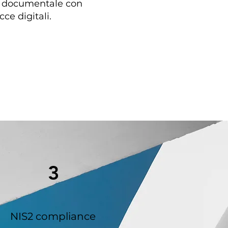
ne documentale con
ce digitali.
3
NIS2 compliance