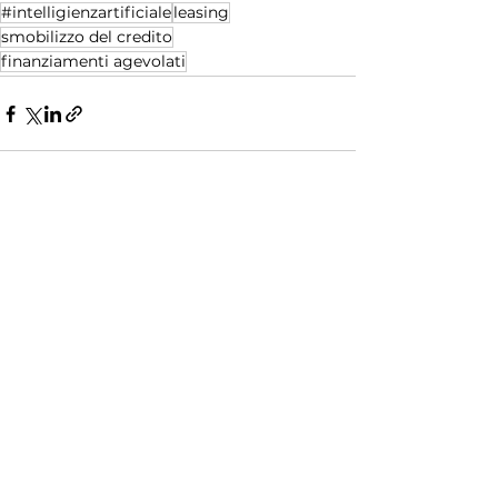
#intelligienzartificiale
leasing
smobilizzo del credito
finanziamenti agevolati
Post recenti
Mostra tutti