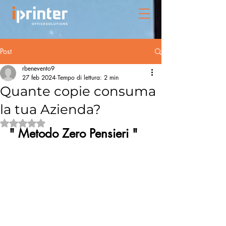
Post
rbenevento9
27 feb 2024
Tempo di lettura: 2 min
Quante copie consuma
la tua Azienda?
Valutazione NaN stelle su 5.
" Metodo Zero Pensieri " 