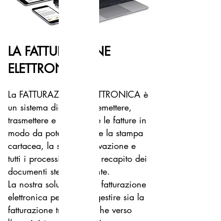
LA FAT
TU
RAZIONE
ELETTRONICA
La FATTURAZIONE ELETTRONICA è
un sistema digitale per emettere,
tr
asmettere e conservare le fatture in
modo da poter eliminare la stampa
cartacea, la sua conservazione e
tutti i processi relat
ivi al recapito dei
documenti stessi al cliente.
La nostra soluzione alla fatturazione
elettronica permette di gestire sia la
fatturazi
one tra privati che verso