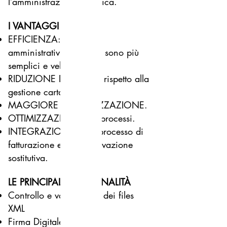
l’amministrazione pubblica.
I VANTAGG
I
EFFICIENZA: I processi
amministrativi aziendali sono più
semplici e veloci
RIDUZIONE DEI COSTI rispetto alla
gestione cartacea.
MAGGIORE ORGANIZZAZIONE.
OTTIMIZZAZIONE dei processi.
INTEGRAZIONE tra il processo di
fatturazione e di conservazione
sostitutiva.
LE PRINCIPALI FUNZIONALITÀ
Controllo e validazione dei files
XML
Firma Digitale