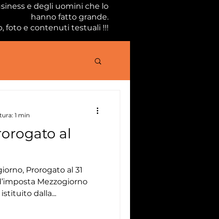
usiness e degli uomini che lo
hanno fatto grande.
 foto e contenuti testuali !!!
tura: 1 min
rorogato al
orno, Prorogato al 31
 d’imposta Mezzogiorno
tituito dalla...